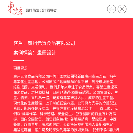
客戶：廣州元寶食品有限公司
案例標簽：
畫冊設計
項目背景
廣州元寶食品有限公司座落于國家級開發新區廣州市南沙區，擁有
專業化生產基地，公司廠房占地面積5000多平米，周邊環境優美，
綠樹成蔭，交通便利。 我們多年來專注于食品行業，專業生產速凍
面米食品、烘烤類糕點，目前已通過QS體系認證。公司集研發、生
產、物流、售后為一體，現擁有專業研發人員、成熟的生產工藝、
現代化的生產設備、上千噸超低溫冷庫。公司擁有完善的冷鏈配送
系統，配有多輛冷凍車，并與專業的冷鏈物流合作。 一直以來，我
們以“標準作業、科學管理、安全衛生、營養健康”的質量方針為指
導，面向全國銷售，銷售對象包括：各地經銷商、星級酒店、中西
餐廳、超市賣場、蛋糕面包店。公司售后技術服務人員配備充足，
無論在哪里，客戶可及時享受到專業的技術支持。 我們秉承“讓烘焙