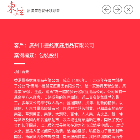
客戶：廣州市豐銘家庭用品有限公司
案例標簽：
包裝設計
項目背景
香港豐盛家庭用品有限公司，成立于1992年。于2003年在國內創建
了分公司“廣州市豐銘家庭用品有限公司”，是一家港資民營企業，集
專業“研發、生產、銷售”為一體的多元化家庭用品公司。公司擁有一
萬余平方米廠房，日趨成熟的管理團隊，近二百名朝氣蓬勃的員
工。多年來公司奉行以人為本；發揚團結、拼博、創新的精神。以
誠信、互惠共贏為經營宗旨，經過數年艱苦創業，已和華南地區家
樂福、華潤萬家、樂購、大潤發、百佳、人人樂、吉之島、新一佳
等國際及國內知名連鎖超市，及區域性龍頭連鎖超市，開展了友好
合作伙伴關系，以迅猛的增長態勢在激烈的市場競爭中崛起。 展望
未來，豐銘人正以飽滿的熱情，昂揚的姿態，積極致力于產品創新
開發、拓展國內外市場空間，提高服務質素。我們熱切期待海內外