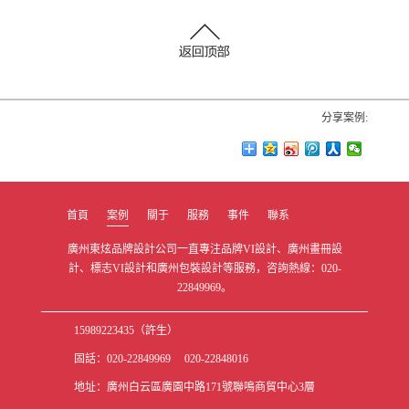
分享案例:
首頁
案例
關于
服務
事件
聯系
廣州東炫品牌設計公司一直專注品牌VI設計、廣州畫冊設
計、標志VI設計和廣州包裝設計等服務，咨詢熱線：020-
22849969。
15989223435（許生）
固話：020-22849969 020-22848016
地址：廣州白云區廣園中路171號聯鳴商貿中心3層