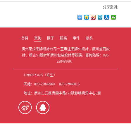
分享案例:
首頁
案例
關于
服務
事件
聯系
廣州東炫品牌設計公司一直專注品牌VI設計、廣州畫冊設
計、標志VI設計和廣州包裝設計等服務，咨詢熱線：020-
22849969。
15989223435（許生）
固話：020-22849969 020-22848016
地址：廣州白云區廣園中路171號聯鳴商貿中心3層