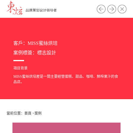
客戶：MISS蜜絲烘培
案例標簽：
標志設計
項目背景
MISS蜜絲烘培屋是一間主要經營蛋糕、甜品、咖啡、鮮榨果汁的食
品店。
當前位置：
首頁
>
案例