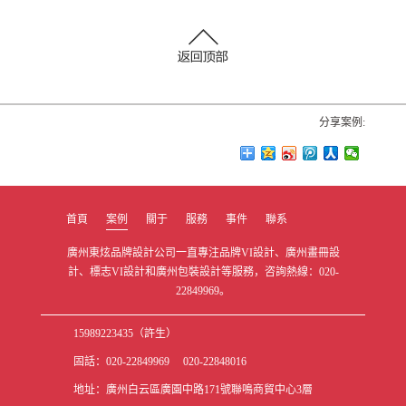
分享案例:
首頁
案例
關于
服務
事件
聯系
廣州東炫品牌設計公司一直專注品牌VI設計、廣州畫冊設
計、標志VI設計和廣州包裝設計等服務，咨詢熱線：020-
22849969。
15989223435（許生）
固話：020-22849969 020-22848016
地址：廣州白云區廣園中路171號聯鳴商貿中心3層