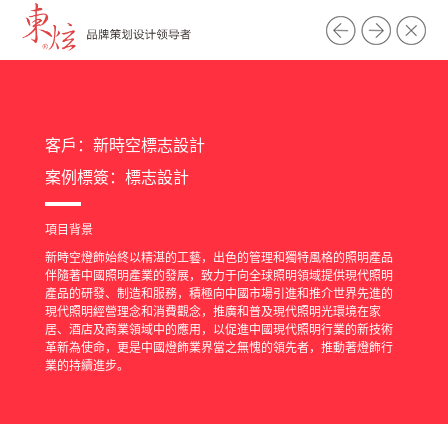
客戶：新時空標志設計
案例標簽：
標志設計
項目背景
新時空燈飾始終以精湛的工藝，出色的管理和獨特風格的照明產品
伴隨著中國照明產業的發展，致力于向全球照明領域提供現代照明
產品的研發、制造和服務，積極向中國市場引進和推介世界先進的
現代照明經營理念和消費觀念，推廣和普及現代照明光環境在家
居、酒店及商業領域中的應用，以促進中國現代照明行業的新技術
革新為使命，更是中國燈飾業界當之無愧的領先者，推動著燈飾行
業的持續進步。