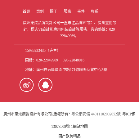
首頁
案例
關于
服務
事件
聯系
廣州東炫品牌設計公司一直專注品牌VI設計、廣州畫冊設
計、標志VI設計和廣州包裝設計等服務，咨詢熱線：020-
22849969。
15989223435（許生）
固話：020-22849969 020-22848016
地址：廣州白云區廣園中路171號聯鳴商貿中心3層
廣州市東炫廣告設計有限公司?版權所有?
粵公網安備 44011102002052號
粵ICP備
13078508號-1
網站地圖
国产欧美精品