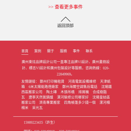
>> 查看更多事件
首頁
案例
關于
服務
事件
聯系
廣州東炫品牌設計公司一直專注品牌VI設計、廣州畫冊設
計、標志VI設計和廣州包裝設計等服務，咨詢熱線：020-
22849969。
友情鏈接：
鄭州打印機租賃
河南電氣設備維修
天津紙
箱
6米太陽能路燈廠家
鄭州海爾空調售后電話
沈陽鐵
西區搬家公司
陶土磚
木頭吊橋
排屑機
合成樹脂
瓦
遼寧天然氣鍋爐
漯河裝修公司哪家好
沈陽皇姑區
搬家公司
濟南專業搬家
四角帳篷多少錢一個
漯河榻
榻米
采光瓦
15989223435（許生）