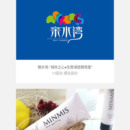
親水灣-“城央之心●生態湖居靜資產”
VI設計,標志設計