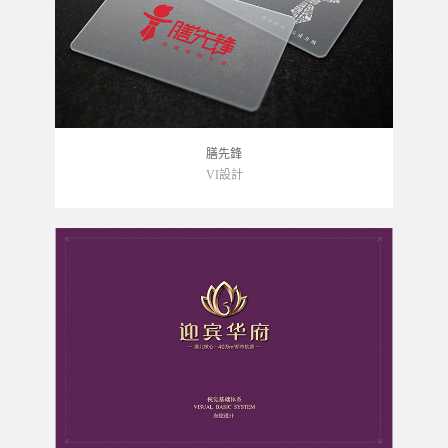
膳先鋒
VI設計