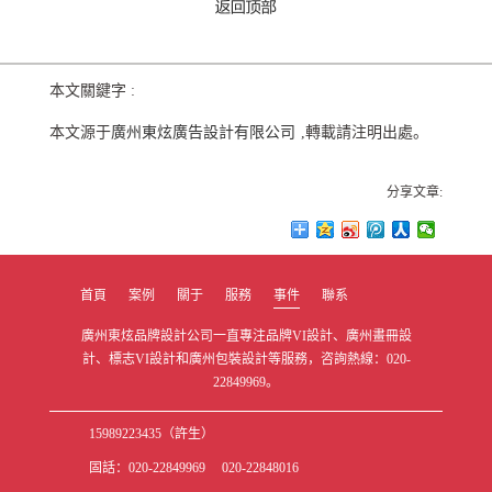
本文關鍵字 :
本文源于
廣州東炫廣告設計有限公司
,轉載請注明出處。
分享文章:
首頁
案例
關于
服務
事件
聯系
廣州東炫品牌設計公司一直專注品牌VI設計、廣州畫冊設
計、標志VI設計和廣州包裝設計等服務，咨詢熱線：020-
22849969。
15989223435（許生）
固話：020-22849969 020-22848016