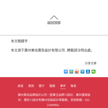
本文關鍵字 :
本文源于
廣州東炫廣告設計有限公司
,轉載請注明出處。
分享文章:
首頁
案例
關于
服務
事件
聯系
廣州東炫品牌設計公司一直專注品牌VI設計、廣州畫冊設
計、標志VI設計和廣州包裝設計等服務，咨詢熱線：020-
22849969。