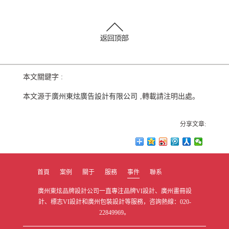
本文關鍵字 :
本文源于
廣州東炫廣告設計有限公司
,轉載請注明出處。
分享文章:
首頁
案例
關于
服務
事件
聯系
廣州東炫品牌設計公司一直專注品牌VI設計、廣州畫冊設
計、標志VI設計和廣州包裝設計等服務，咨詢熱線：020-
22849969。