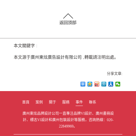
本文關鍵字 :
本文源于
廣州東炫廣告設計有限公司
,轉載請注明出處。
分享文章:
首頁
案例
關于
服務
事件
聯系
廣州東炫品牌設計公司一直專注品牌VI設計、廣州畫冊設
計、標志VI設計和廣州包裝設計等服務，咨詢熱線：020-
22849969。