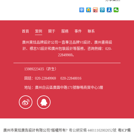
首頁
案例
關于
服務
事件
聯系
廣州東炫品牌設計公司一直專注品牌VI設計、廣州畫冊設
計、標志VI設計和廣州包裝設計等服務，咨詢熱線：020-
22849969。
15989223435（許生）
固話：020-22849969 020-22848016
地址：廣州白云區廣園中路171號聯鳴商貿中心3層
廣州市東炫廣告設計有限公司?版權所有?
粵公網安備 44011102002052號
粵ICP備