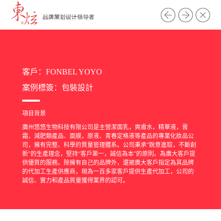
客戶：FONBEL YOYO
案例標簽：
包裝設計
項目背景
廣州悠悠生物科技有限公司是主營潔面乳，爽膚水，精華液，膏
霜，減肥類產品、面膜，原液、青春定格液等產品的專業化妝品公
司，擁有完整、科學的質量管理體系。公司秉承"銳意進取，不斷創
新"的生產理念，堅持“客戶第一，誠信為本”的原則。為廣大客戶提
供優質的服務。除擁有自己的品牌外，還被廣大客戶指定為其品牌
的代加工生產供應商，現為一百多家客戶提供生產代加工，公司的
誠信、實力和產品質量獲得業界的認可。