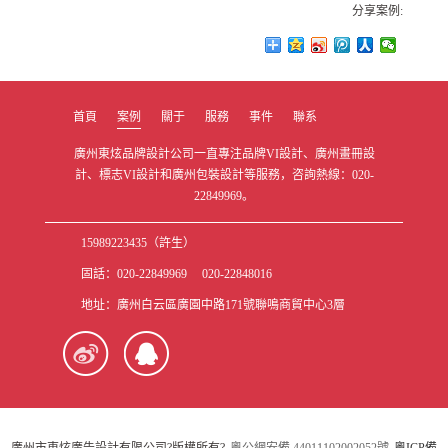
分享案例:
首頁
案例
關于
服務
事件
聯系
廣州東炫品牌設計公司一直專注品牌VI設計、廣州畫冊設
計、標志VI設計和廣州包裝設計等服務，咨詢熱線：020-
22849969。
15989223435（許生）
固話：020-22849969 020-22848016
地址：廣州白云區廣園中路171號聯鳴商貿中心3層