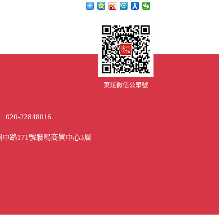
東炫微信公眾號
）
020-22848016
中路171號聯鳴商貿中心3層