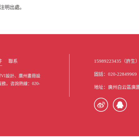
請注明出處。
件
聯系
15989223435（許生
固話：020-22849969 
VI設計、廣州畫冊設
務，咨詢熱線：020-
地址：廣州白云區廣園