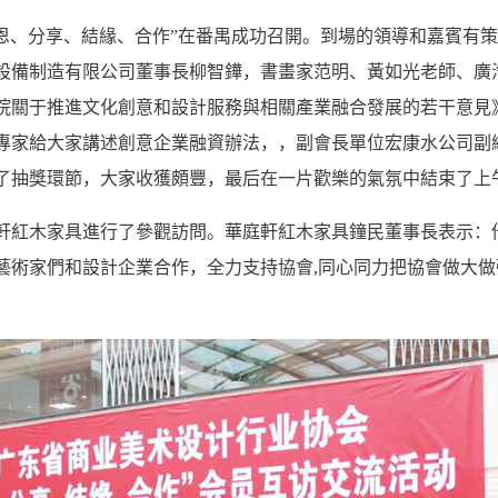
恩、分享、結緣、合作”在番禺成功召開。到場的領導和嘉賓有策
設備制造有限公司董事長柳智鏵，書畫家范明、黃如光老師、廣
務院關于推進文化創意和設計服務與相關產業融合發展的若干意見
專家給大家講述創意企業融資辦法，，副會長單位宏康水公司副
了抽獎環節，大家收獲頗豐，最后在一片歡樂的氣氛中結束了上
紅木家具進行了參觀訪問。華庭軒紅木家具鐘民董事長表示：
藝術家們和設計企業合作，全力支持協會,同心同力把協會做大