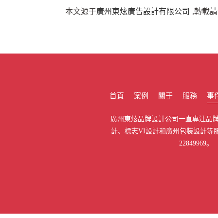
本文源于
廣州東炫廣告設計有限公司
,轉載
首頁
案例
關于
服務
事
廣州東炫品牌設計公司一直專注品牌
計、標志VI設計和廣州包裝設計等服
22849969。