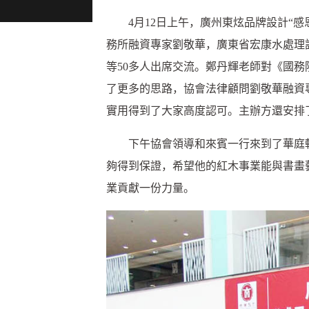
4月12日上午，廣州東炫品牌設計“感
務所融資專家劉敬華，廣東省宏康水處理
等50多人出席交流。鄭丹輝老師對《國
了更多的思路，協會法律顧問劉敬華融資
實用得到了大家高度認可。主辦方還安排
下午協會領導和來賓一行來到了華庭軒
夠得到保證，希望他的紅木事業能與書畫
業貢獻一份力量。