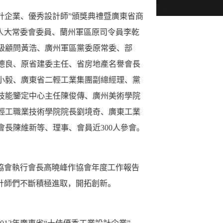
設計企業、優秀設計師”頒獎典禮暨廣東省商
人大常委會委員、蘭州軍區原司令員李乾
級顧問黃浩、廣州軍區黨委原常委、部
德良、原省建委主任、省房地產名譽會長
小毅、廣東省二輕工業集團副總經理、黨
技能鑒定中心主任陳俊傳、廣州美術學院
輕工職業技術學院院長劉境奇、廣東工業
長陳維新等、理事、會員近300人參會。
協會執行會長高曉峰作協會年度工作報告
計師們不斷積極進取，開拓創新。