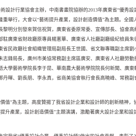
美術設計行業協會主辦，中南書畫院協辦的2013年廣東省“優秀
隆重舉行，大會以“藝術提升產業，設計創造價值”為主題。全國
長黎明分別發來賀信祝賀，廣東省委原常委、宣傳部長、協會高
部駐廣東省財政廳原專員楊憲華、廣東省人社廳副廳級紀檢員朱
東省民政廳社會組織管理局副局長王世國、省文聯專職副主席劉
朱志鋒局長，廣州市美協常務副主席區廣安、廣東省人社廳勞動
語大學藝術學院長李于昆、華南農大藝術學院院長何新聞、廣東
鄭丹暉、劉長朋、李永真，省商美協會執行會長高曉峰、常務副會
值”為主題，高度贊揚了我省設計企業和設計師的創新精神，
術提升產業，設計創造價值”主題演講，激勵著廣大設計企業和設