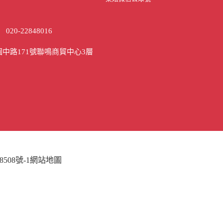
）
020-22848016
中路171號聯鳴商貿中心3層
8508號-1
網站地圖