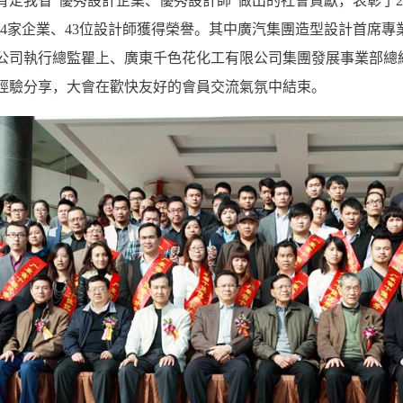
我省“優秀設計企業、優秀設計師”做出的社會貢獻，表彰了20
54家企業、43位設計師獲得榮譽。其中廣汽集團造型設計首席
公司執行總監瞿上、廣東千色花化工有限公司集團發展事業部總
經驗分享，大會在歡快友好的會員交流氣氛中結束。