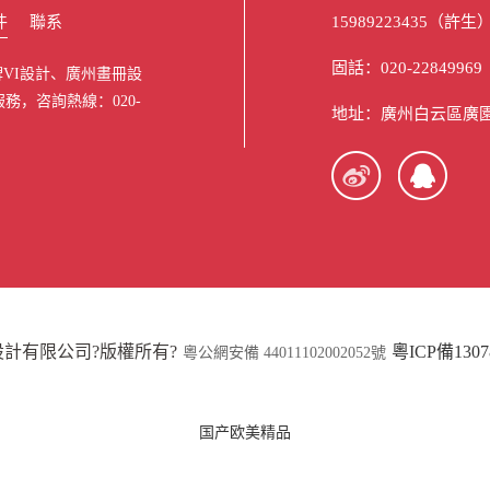
件
聯系
15989223435（許生
固話：020-22849969 
VI設計、廣州畫冊設
務，咨詢熱線：020-
地址：廣州白云區廣園
計有限公司?版權所有?
粵ICP備1307
粵公網安備 44011102002052號
国产欧美精品