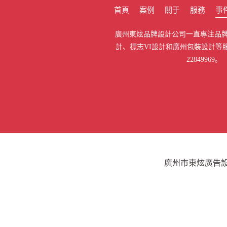
首頁
案例
關于
服務
事
廣州東炫品牌設計公司一直專注品牌
計、標志VI設計和廣州包裝設計等服
22849969。
廣州市東炫廣告設