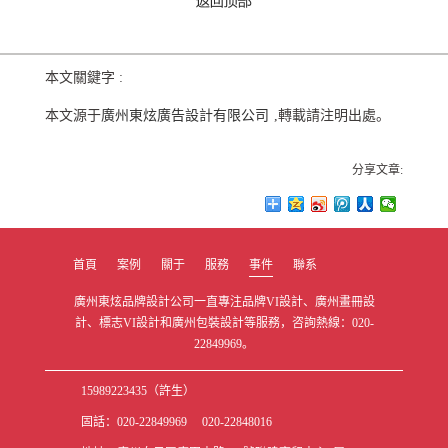
本文關鍵字 :
本文源于
廣州東炫廣告設計有限公司
,轉載請注明出處。
分享文章:
首頁
案例
關于
服務
事件
聯系
廣州東炫品牌設計公司一直專注品牌VI設計、廣州畫冊設
計、標志VI設計和廣州包裝設計等服務，咨詢熱線：020-
22849969。
15989223435（許生）
固話：020-22849969 020-22848016