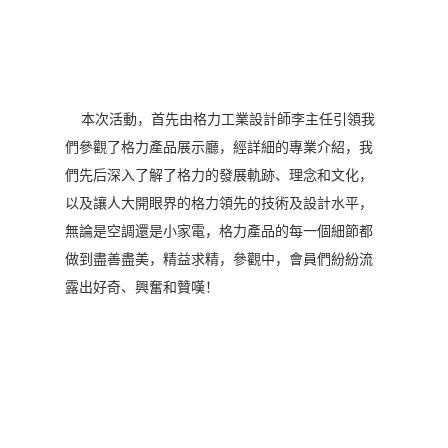
本次活動，首先由格力工業設計師李主任引領我
們參觀了格力產品展示廳，經詳細的專業介紹，我
們先后深入了解了格力的發展軌跡、理念和文化，
以及讓人大開眼界的格力領先的技術及設計水平，
無論是空調還是小家電，格力產品的每一個細節都
做到盡善盡美，精益求精，參觀中，會員們紛紛流
露出好奇、興奮和贊嘆！