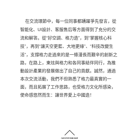
在交流環節中，每一位同事都踴躍爭先發言，從
UI
智能化、
設計、客服售后等方面得到了充分的交
“
”
“
流和解答。從
好空調、格力造
，到
掌握核心科
”
“
”
“
技
，再到
讓天空更藍、大地更綠
、
科技改變生
”
活
，支撐格力走過來的是一條漫長而艱辛的創新之
路，在路上，東炫與格力和各同事結伴同行，為推
動設計產業的發展做出了自己的貢獻。誠然，通過
本次交流活動，我們不但熟悉了格力最真實的一
面，而且拓展了工作思路，也受格力文化所感染，
使命感悠然而生：讓世界愛上中國造！