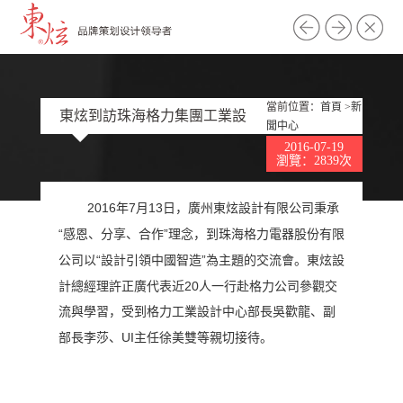
當前位置：
首頁
>
新
東炫到訪珠海格力集團工業設
聞中心
2016-07-19
計中心
瀏覽：2839次
2016
7
13
年
月
日，廣州東炫設計有限公司秉承
“
”
感恩、分享、合作
理念，到珠海格力電器股份有限
“
”
公司以
設計引領中國智造
為主題的交流會。東炫設
20
計總經理許正廣代表近
人一行赴格力公司參觀交
流與學習，受到格力工業設計中心部長吳歡龍、副
UI
部長李莎、
主任徐美雙等親切接待。