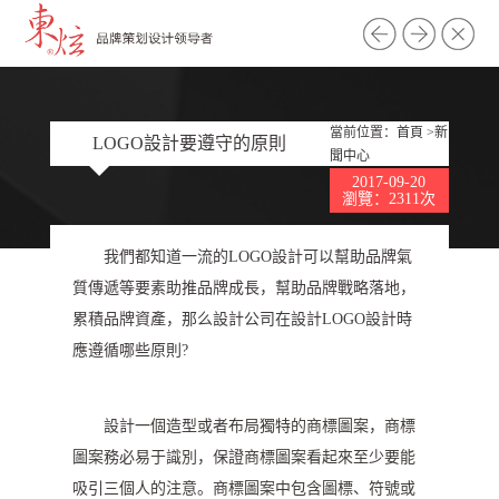
當前位置：
首頁
>
新
LOGO設計要遵守的原則
聞中心
2017-09-20
瀏覽：2311次
我們都知道一流的LOGO設計可以幫助品牌氣
質傳遞等要素助推品牌成長，幫助品牌戰略落地，
累積品牌資產，那么設計公司在設計LOGO設計時
應遵循哪些原則?
設計一個造型或者布局獨特的商標圖案，商標
圖案務必易于識別，保證商標圖案看起來至少要能
吸引三個人的注意。商標圖案中包含圖標、符號或