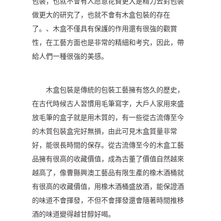
包裝，也就不會有人愿意花費更大是精力去對包裝
做更大的研究了，也就不會有木盒包裝的存在
了。、木盒不僅具有保護的作用還有很強的觀賞
性，在工藝方面也是非常的精細和考究，因此，帶
給人們一種很強的美感。
木盒包裝是傳統的包裝工藝擁有悠久的歷史，
在古代時候古人習慣用毛筆寫字，大戶人家用來盛
放毛筆的盒子就是用木質的，有一些從古流傳至今
的木質包裝盒完好無損，由此可見木盒質量非常
好，能很長時間的保存。從古流傳至今的木盒工藝
品擁有很高的收藏價值，成為古董了價值自然越來
越高了，像曹縣興澳工藝品有限生產的橡木酒桶就
有很高的收藏價值，用橡木酒桶盛放酒，能保證酒
的味道不會揮發，不但不會揮發還會隨著時間推移
酒的味道變得越甘醇好喝。