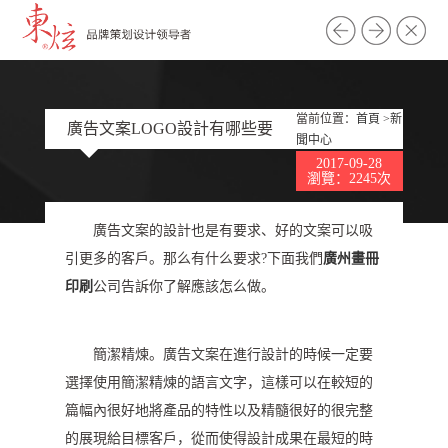
當前位置：
首頁
>
新
廣告文案LOGO設計有哪些要
聞中心
2017-09-28
求
瀏覽：2245次
廣告文案的設計也是有要求、好的文案可以吸
引更多的客戶。那么有什么要求?下面我們
廣州畫冊
印刷
公司告訴你了解應該怎么做。
簡潔精煉。廣告文案在進行設計的時候一定要
選擇使用簡潔精煉的語言文字，這樣可以在較短的
篇幅內很好地將產品的特性以及精髓很好的很完整
的展現給目標客戶，從而使得設計成果在最短的時