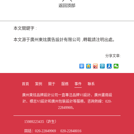
本文關鍵字 :
本文源于
廣州東炫廣告設計有限公司
,轉載請注明出處。
分享文章:
首頁
案例
關于
服務
事件
聯系
廣州東炫品牌設計公司一直專注品牌VI設計、廣州畫冊設
計、標志VI設計和廣州包裝設計等服務，咨詢熱線：020-
22849969。
15989223435（許生）
固話：020-22849969 020-22848016