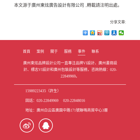
本文源于
廣州東炫廣告設計有限公司
,轉載請注明出處。
分享文章:
首頁
案例
關于
服務
事件
聯系
廣州東炫品牌設計公司一直專注品牌VI設計、廣州畫冊設
計、標志VI設計和廣州包裝設計等服務，咨詢熱線：020-
22849969。
15989223435（許生）
固話：020-22849969 020-22848016
地址：廣州白云區廣園中路171號聯鳴商貿中心3層